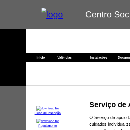
Centro Socia
Início
Valências
Instalações
Docume
Serviço de 
Ficha de Inscrição
O Serviço de apoio D
cuidados individualiz
Regulamento